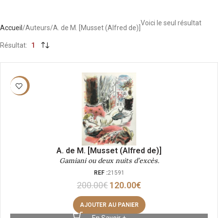
Voici le seul résultat
Accueil
Auteurs
A. de M. [Musset (Alfred de)]
Résultat
1
-40%
A. de M. [Musset (Alfred de)]
Gamiani ou deux nuits d’excès.
REF :
21591
200.00
€
120.00
€
AJOUTER AU PANIER