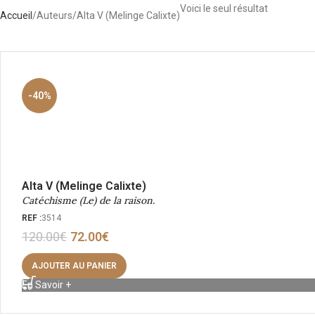
Voici le seul résultat
Accueil
Auteurs
Alta V (Melinge Calixte)
-40%
Alta V (Melinge Calixte)
Catéchisme (Le) de la raison.
REF :
3514
120.00
€
72.00
€
AJOUTER AU PANIER
En Savoir +