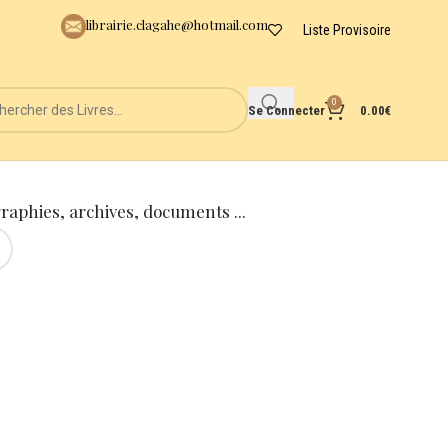
librairie.clagahe@hotmail.com
Liste Provisoire
0
Se Connecter
0.00
€
graphies, archives, documents ...