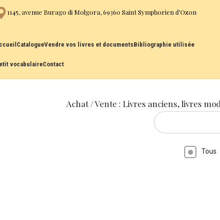
1145, avenue Burago di Molgora, 69360 Saint Symphorien d'Ozon
ccueil
Catalogue
Vendre vos livres et documents
Bibliographie utilisée
etit vocabulaire
Contact
Achat / Vente : Livres anciens, livres mo
Tous