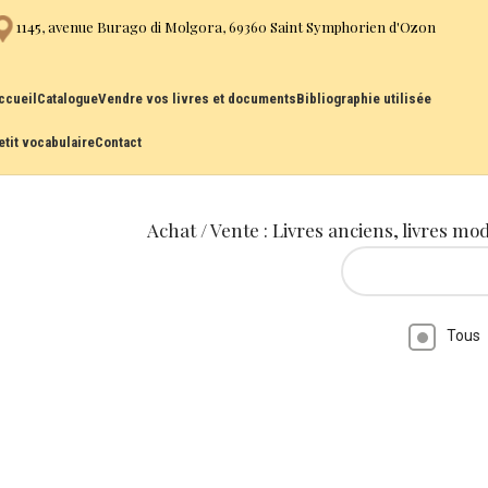
1145, avenue Burago di Molgora, 69360 Saint Symphorien d'Ozon
ccueil
Catalogue
Vendre vos livres et documents
Bibliographie utilisée
etit vocabulaire
Contact
Achat / Vente : Livres anciens, livres mo
Tous