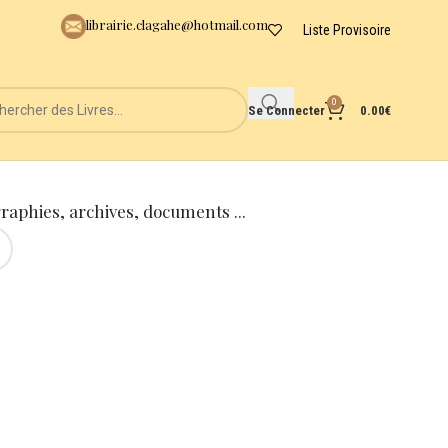
librairie.clagahe@hotmail.com
Liste Provisoire
0
Se Connecter
0.00
€
graphies, archives, documents ...