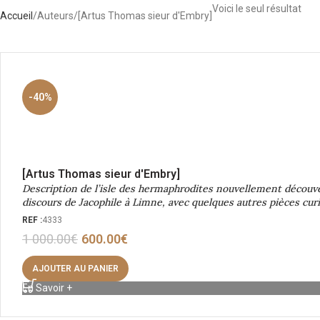
Voici le seul résultat
Accueil
Auteurs
[Artus Thomas sieur d'Embry]
-40%
[Artus Thomas sieur d'Embry]
Description de l’isle des hermaphrodites nouvellement découve
discours de Jacophile à Limne, avec quelques autres pièces curi
REF :
4333
1 000.00
€
600.00
€
AJOUTER AU PANIER
En Savoir +