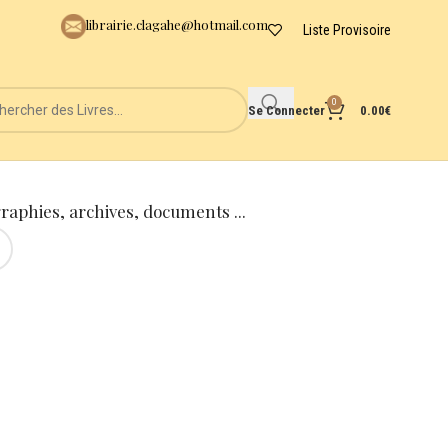
librairie.clagahe@hotmail.com
Liste Provisoire
0
Se Connecter
0.00
€
graphies, archives, documents ...