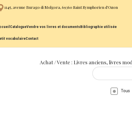
1145, avenue Burago di Molgora, 69360 Saint Symphorien d'Ozon
ccueil
Catalogue
Vendre vos livres et documents
Bibliographie utilisée
etit vocabulaire
Contact
Achat / Vente : Livres anciens, livres mo
Tous