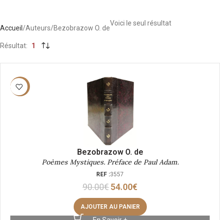
Voici le seul résultat
Accueil
Auteurs
Bezobrazow O. de
Résultat
1
-40%
Bezobrazow O. de
Poèmes Mystiques. Préface de Paul Adam.
REF :
3557
90.00
€
54.00
€
AJOUTER AU PANIER