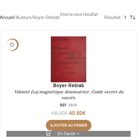
Voici le seul résultat
Accueil
Auteurs
Boyer-Rebiab
Résultat
1
-40%
Boyer-Rebiab
Volonté (La) magnétique dominatrice. Guide secret du
succès.
REF :
3800
68.00
€
40.80
€
AJOUTER AU PANIER
En Savoir +