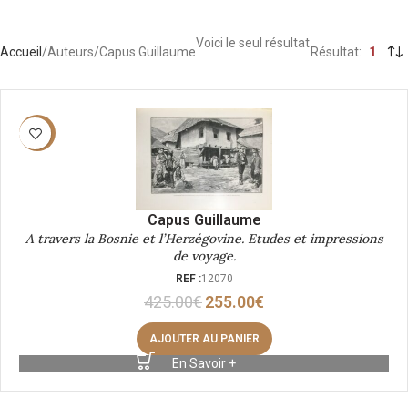
Voici le seul résultat
Accueil
Auteurs
Capus Guillaume
Résultat
1
-40%
Capus Guillaume
A travers la Bosnie et l’Herzégovine. Etudes et impressions
de voyage.
REF :
12070
425.00
€
255.00
€
AJOUTER AU PANIER
En Savoir +