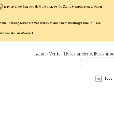
1145, avenue Burago di Molgora, 69360 Saint Symphorien d'Ozon
ccueil
Catalogue
Vendre vos livres et documents
Bibliographie utilisée
etit vocabulaire
Contact
Achat / Vente : Livres anciens, livres mo
Tous