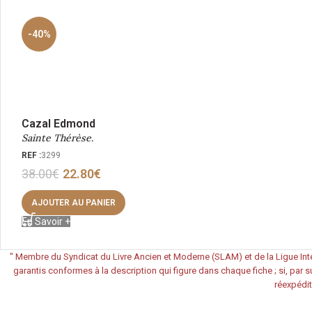
-40%
Cazal Edmond
Sainte Thérèse.
REF :
3299
38.00
€
22.80
€
AJOUTER AU PANIER
En Savoir +
"
Membre du Syndicat du Livre Ancien et Moderne (SLAM) et de la Ligue Inte
garantis conformes à la description qui figure dans chaque fiche ; si, par su
réexpédit