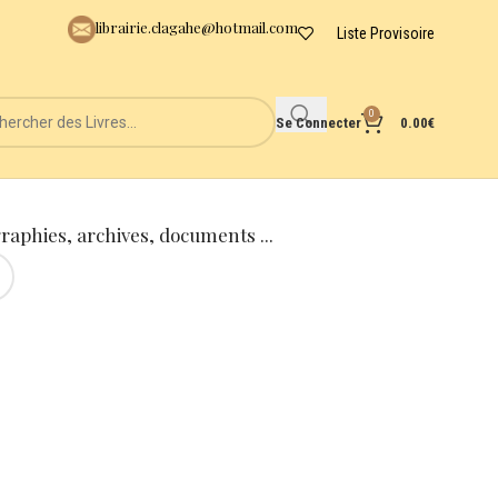
librairie.clagahe@hotmail.com
Liste Provisoire
0
Se Connecter
0.00
€
graphies, archives, documents ...