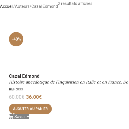
2 résultats affichés
Accueil
Auteurs
Cazal Edmond
-40%
Cazal Edmond
Histoire anecdotique de l’Inquisition en Italie et en France. 
REF :
833
60.00
€
36.00
€
AJOUTER AU PANIER
En Savoir +