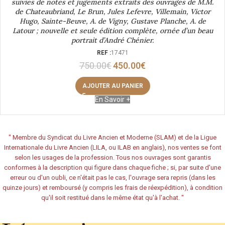
suivies de notes et jugements extraits des ouvrages de M.M.
de Chateaubriand, Le Brun, Jules Lefevre, Villemain, Victor
Hugo, Sainte-Beuve, A. de Vigny, Gustave Planche, A. de
Latour ; nouvelle et seule édition complète, ornée d’un beau
portrait d’André Chénier.
REF :
17471
750.00
€
450.00
€
AJOUTER AU PANIER
En Savoir +
"
Membre du Syndicat du Livre Ancien et Moderne (SLAM) et de la Ligue
Internationale du Livre Ancien (LILA, ou ILAB en anglais), nos ventes se font
selon les usages de la profession. Tous nos ouvrages sont garantis
conformes à la description qui figure dans chaque fiche ; si, par suite d'une
erreur ou d'un oubli, ce n'était pas le cas, l'ouvrage sera repris (dans les
quinze jours) et remboursé (y compris les frais de réexpédition), à condition
qu'il soit restitué dans le même état qu'à l'achat.
"