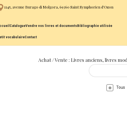
1145, avenue Burago di Molgora, 69360 Saint Symphorien d'Ozon
ccueil
Catalogue
Vendre vos livres et documents
Bibliographie utilisée
etit vocabulaire
Contact
Achat / Vente : Livres anciens, livres mo
Tous