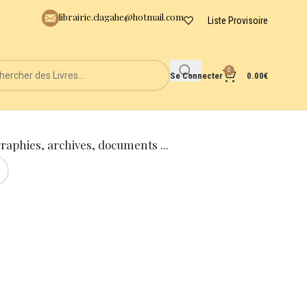
librairie.clagahe@hotmail.com
Liste Provisoire
0
Se Connecter
0.00
€
graphies, archives, documents ...