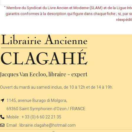
"
Membre du Syndicat du Livre Ancien et Moderne (SLAM) et de la Ligue Inte
garantis conformes à la description qui figure dans chaque fiche ; si, par su
réexpédit
Jacques Van Eecloo, libraire - expert
Ouvert du mardi au samedi inclus, de 10 à 12h et de 14 à 19h.
1145, avenue Burago di Molgora,
69360 Saint Symphorien d'Ozon / FRANCE
Mobile : + 33 (0) 6 60 22 21 35
Email :
librairie
.clagahe@hotmail.com