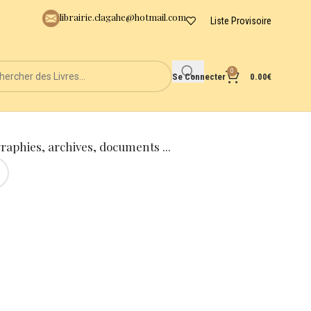
librairie.clagahe@hotmail.com
Liste Provisoire
0
Se Connecter
0.00
€
graphies, archives, documents ...