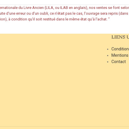
rnationale du Livre Ancien (LILA, ou ILAB en anglais), nos ventes se font sel
ite d'une erreur ou d'un oubli, ce n'était pas le cas, l'ouvrage sera repris (dan
ion), à condition qu'il soit restitué dans le même état qu'à l'achat.
"
LIENS 
Condition
Mentions
Contact