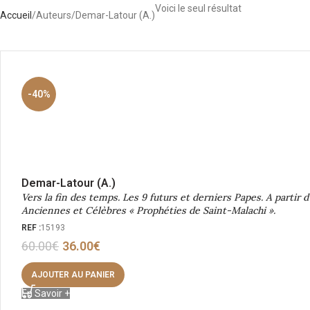
Voici le seul résultat
Accueil
Auteurs
Demar-Latour (A.)
-40%
Demar-Latour (A.)
Vers la fin des temps. Les 9 futurs et derniers Papes. A partir d
Anciennes et Célèbres « Prophéties de Saint-Malachi ».
REF :
15193
60.00
€
36.00
€
AJOUTER AU PANIER
En Savoir +