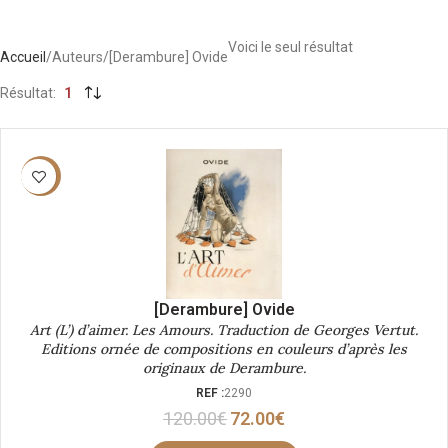
Voici le seul résultat
Accueil
Auteurs
[Derambure] Ovide
Résultat
1
-40%
[Derambure] Ovide
Art (L’) d’aimer. Les Amours. Traduction de Georges Vertut.
Editions ornée de compositions en couleurs d’après les
originaux de Derambure.
REF :
2290
120.00
€
72.00
€