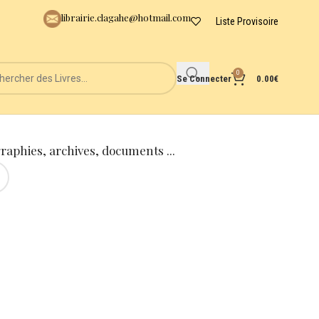
librairie.clagahe@hotmail.com
Liste Provisoire
0
Se Connecter
0.00
€
graphies, archives, documents ...