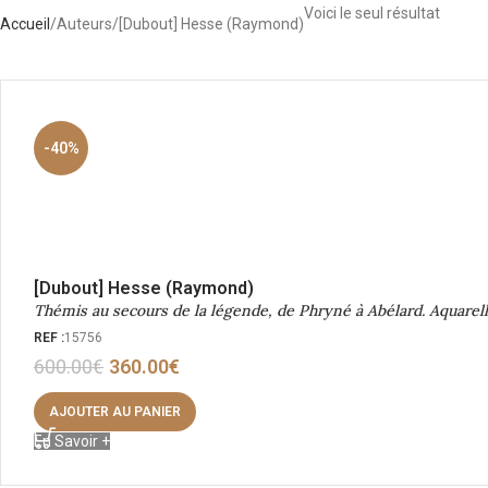
Voici le seul résultat
Accueil
Auteurs
[Dubout] Hesse (Raymond)
-40%
[Dubout] Hesse (Raymond)
Thémis au secours de la légende, de Phryné à Abélard. Aquarel
REF :
15756
600.00
€
360.00
€
AJOUTER AU PANIER
En Savoir +