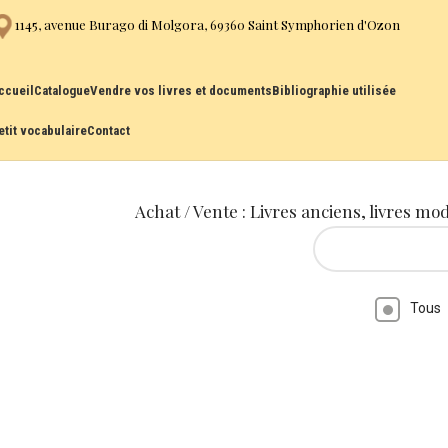
1145, avenue Burago di Molgora, 69360 Saint Symphorien d'Ozon
ccueil
Catalogue
Vendre vos livres et documents
Bibliographie utilisée
etit vocabulaire
Contact
Achat / Vente : Livres anciens, livres mo
Tous