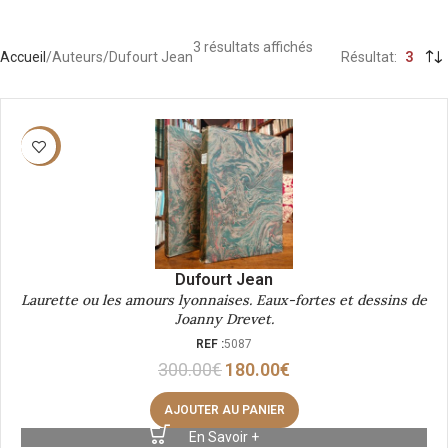
3 résultats affichés
Accueil
Auteurs
Dufourt Jean
Résultat
3
-40%
Dufourt Jean
Laurette ou les amours lyonnaises. Eaux-fortes et dessins de
Joanny Drevet.
REF :
5087
300.00
€
180.00
€
AJOUTER AU PANIER
En Savoir +