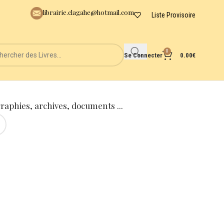
librairie.clagahe@hotmail.com
Liste Provisoire
0
Se Connecter
0.00
€
graphies, archives, documents ...