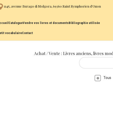
1145, avenue Burago di Molgora, 69360 Saint Symphorien d'Ozon
ccueil
Catalogue
Vendre vos livres et documents
Bibliographie utilisée
etit vocabulaire
Contact
Achat / Vente : Livres anciens, livres mo
Tous