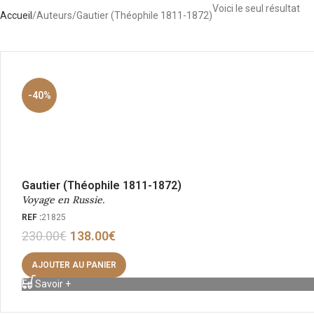
Voici le seul résultat
Accueil
Auteurs
Gautier (Théophile 1811-1872)
-40%
Gautier (Théophile 1811-1872)
Voyage en Russie.
REF :
21825
230.00
€
138.00
€
AJOUTER AU PANIER
En Savoir +