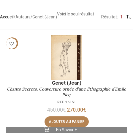
Voici le seul résultat
Accueil
Auteurs
Genet (Jean)
Résultat
1
-40%
Genet (Jean)
Chants Secrets. Couverture ornée d’une lithographie d’Emile
Picq.
REF :
16151
450.00
€
270.00
€
AJOUTER AU PANIER
En Savoir +