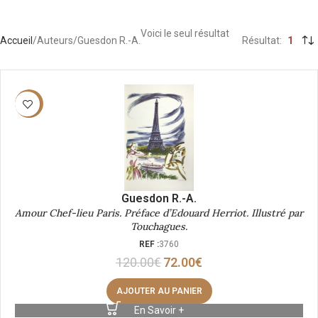
Voici le seul résultat
Accueil
Auteurs
Guesdon R.-A.
Résultat
1
-40%
Guesdon R.-A.
Amour Chef-lieu Paris. Préface d’Edouard Herriot. Illustré par
Touchagues.
REF :
3760
120.00
€
72.00
€
AJOUTER AU PANIER
En Savoir +