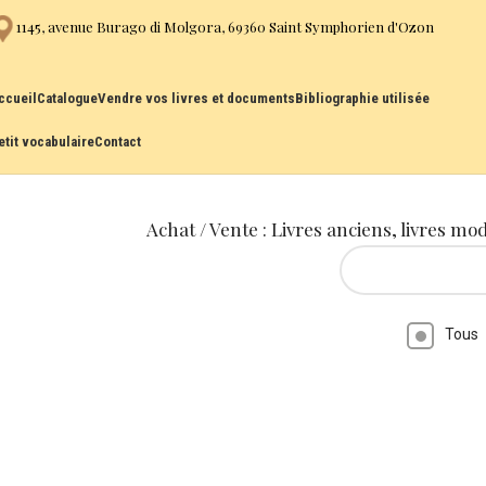
1145, avenue Burago di Molgora, 69360 Saint Symphorien d'Ozon
ccueil
Catalogue
Vendre vos livres et documents
Bibliographie utilisée
etit vocabulaire
Contact
Achat / Vente : Livres anciens, livres mo
Tous