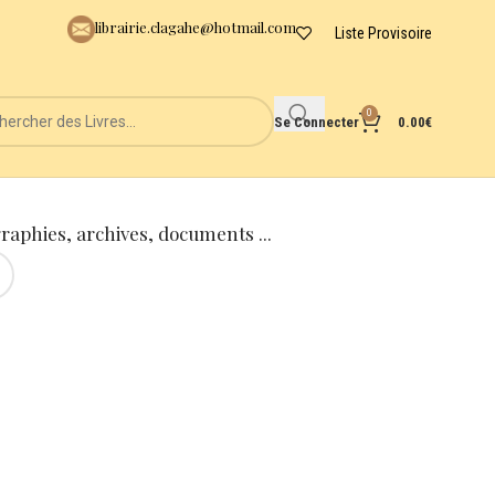
librairie.clagahe@hotmail.com
Liste Provisoire
0
Se Connecter
0.00
€
graphies, archives, documents ...