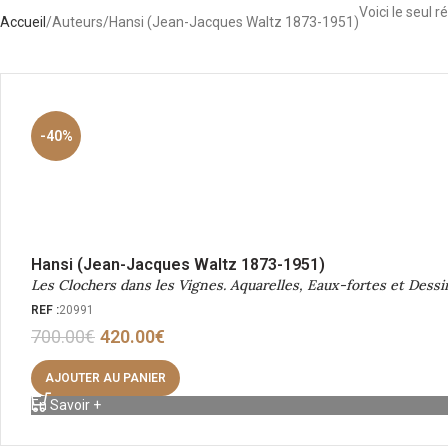
Voici le seul r
Accueil
Auteurs
Hansi (Jean-Jacques Waltz 1873-1951)
-40%
Hansi (Jean-Jacques Waltz 1873-1951)
Les Clochers dans les Vignes. Aquarelles, Eaux-fortes et Dessin
REF :
20991
700.00
€
420.00
€
AJOUTER AU PANIER
En Savoir +