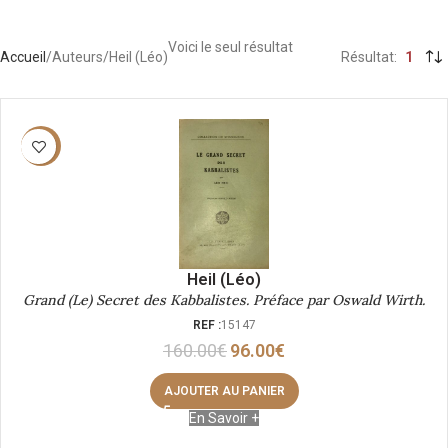
Voici le seul résultat
Accueil
Auteurs
Heil (Léo)
Résultat
1
-40%
Heil (Léo)
Grand (Le) Secret des Kabbalistes. Préface par Oswald Wirth.
REF :
15147
160.00
€
96.00
€
AJOUTER AU PANIER
En Savoir +