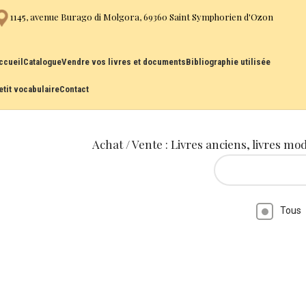
1145, avenue Burago di Molgora, 69360 Saint Symphorien d'Ozon
ccueil
Catalogue
Vendre vos livres et documents
Bibliographie utilisée
etit vocabulaire
Contact
Achat / Vente : Livres anciens, livres mo
Tous