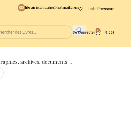
librairie.clagahe@hotmail.com
Liste Provisoire
0
Se Connecter
0.00
€
graphies, archives, documents ...