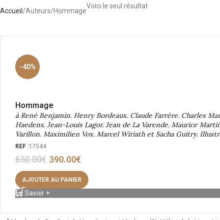
Voici le seul résultat
Accueil
Auteurs
Hommage
-40%
Hommage
à René Benjamin. Henry Bordeaux. Claude Farrère. Charles Maur
Haedens. Jean-Louis Lagor. Jean de La Varende. Maurice Martin
Varillon. Maximilien Vox. Marcel Wiriath et Sacha Guitry. Illu
REF :
17544
650.00
€
390.00
€
AJOUTER AU PANIER
En Savoir +