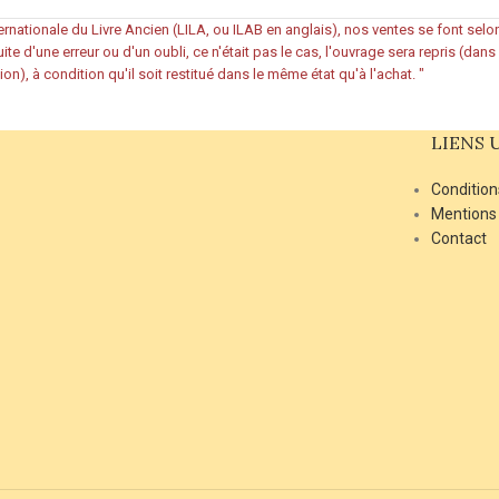
rnationale du Livre Ancien (LILA, ou ILAB en anglais), nos ventes se font sel
ite d'une erreur ou d'un oubli, ce n'était pas le cas, l'ouvrage sera repris (dan
ion), à condition qu'il soit restitué dans le même état qu'à l'achat.
"
LIENS 
Condition
Mentions
Contact