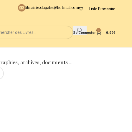
librairie.clagahe@hotmail.com
Liste Provisoire
0
Se Connecter
0.00
€
graphies, archives, documents ...