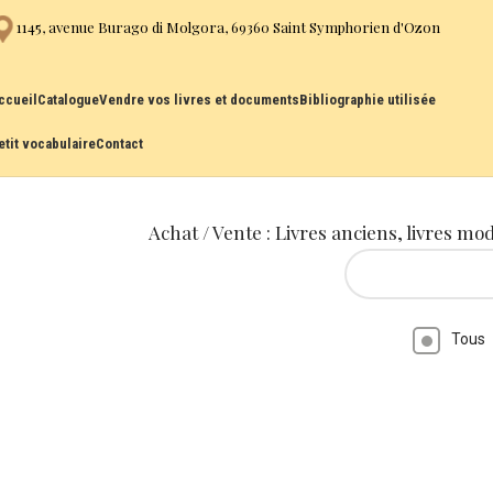
1145, avenue Burago di Molgora, 69360 Saint Symphorien d'Ozon
ccueil
Catalogue
Vendre vos livres et documents
Bibliographie utilisée
etit vocabulaire
Contact
Achat / Vente : Livres anciens, livres mo
Tous