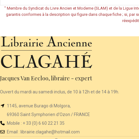
"
Membre du Syndicat du Livre Ancien et Moderne (SLAM) et de la Ligue Inte
garantis conformes à la description qui figure dans chaque fiche ; si, par su
réexpédit
Jacques Van Eecloo, libraire - expert
Ouvert du mardi au samedi inclus, de 10 à 12h et de 14 à 19h.
1145, avenue Burago di Molgora,
69360 Saint Symphorien d'Ozon / FRANCE
Mobile : + 33 (0) 6 60 22 21 35
Email :
librairie
.clagahe@hotmail.com