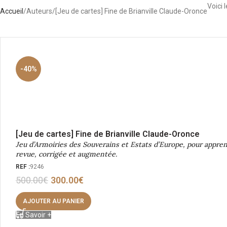
Voici 
Accueil
Auteurs
[Jeu de cartes] Fine de Brianville Claude-Oronce
-40%
[Jeu de cartes] Fine de Brianville Claude-Oronce
Jeu d’Armoiries des Souverains et Estats d’Europe, pour apprend
revue, corrigée et augmentée.
REF :
9246
500.00
€
300.00
€
AJOUTER AU PANIER
En Savoir +