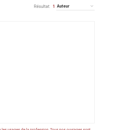
Résultat
1
on les usages de la profession. Tous nos ouvrages sont