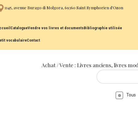
1145, avenue Burago di Molgora, 69360 Saint Symphorien d'Ozon
ccueil
Catalogue
Vendre vos livres et documents
Bibliographie utilisée
etit vocabulaire
Contact
Achat / Vente : Livres anciens, livres mo
Tous