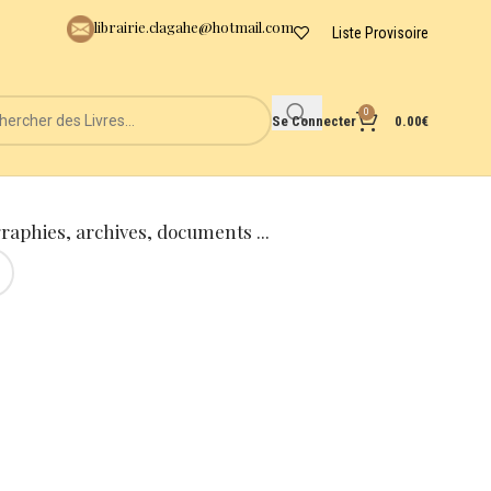
librairie.clagahe@hotmail.com
Liste Provisoire
0
Se Connecter
0.00
€
graphies, archives, documents ...