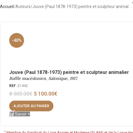
Accueil
Auteurs
Jouve (Paul 1878-1973) peintre et sculpteur animal …
-40%
Jouve (Paul 1878-1973) peintre et sculpteur animalier
Buffle macédonien, Salonique, 1917.
REF :
21442
8 500.00
€
5 100.00
€
AJOUTER AU PANIER
En Savoir +
"
Membre du Syndicat du Livre Ancien et Moderne (SLAM) et de la Ligue Inte