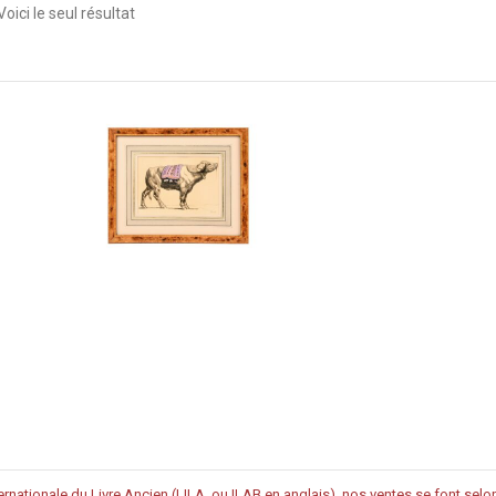
Voici le seul résultat
rnationale du Livre Ancien (LILA, ou ILAB en anglais), nos ventes se font sel