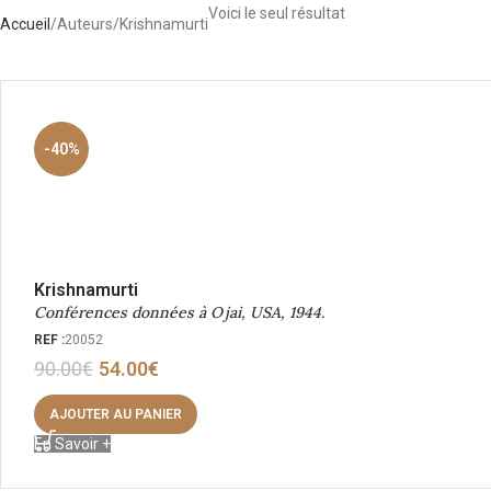
Voici le seul résultat
Accueil
Auteurs
Krishnamurti
-40%
Krishnamurti
Conférences données à Ojai, USA, 1944.
REF :
20052
90.00
€
54.00
€
AJOUTER AU PANIER
En Savoir +