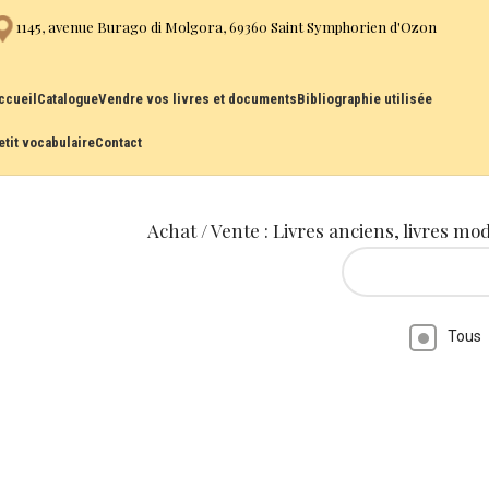
1145, avenue Burago di Molgora, 69360 Saint Symphorien d'Ozon
ccueil
Catalogue
Vendre vos livres et documents
Bibliographie utilisée
etit vocabulaire
Contact
Achat / Vente : Livres anciens, livres mo
Tous