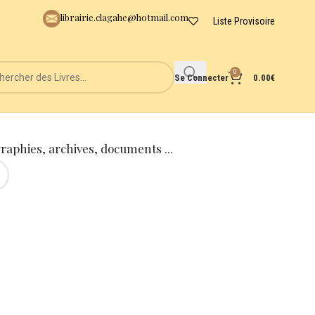
librairie.clagahe@hotmail.com
Liste Provisoire
0
Se Connecter
0.00
€
graphies, archives, documents ...