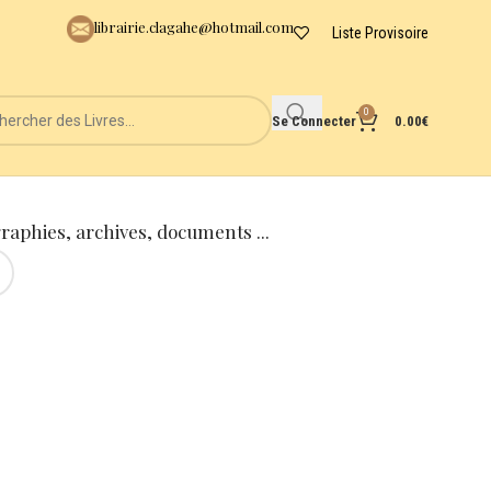
librairie.clagahe@hotmail.com
Liste Provisoire
0
Se Connecter
0.00
€
graphies, archives, documents ...