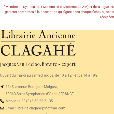
"
Membre du Syndicat du Livre Ancien et Moderne (SLAM) et de la Ligue Inte
garantis conformes à la description qui figure dans chaque fiche ; si, par su
réexpédit
Jacques Van Eecloo, libraire - expert
Ouvert du mardi au samedi inclus, de 10 à 12h et de 14 à 19h.
1145, avenue Burago di Molgora,
69360 Saint Symphorien d'Ozon / FRANCE
Mobile : + 33 (0) 6 60 22 21 35
Email :
librairie
.clagahe@hotmail.com