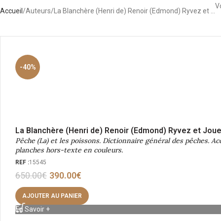
Vo
Accueil
Auteurs
La Blanchère (Henri de) Renoir (Edmond) Ryvez et …
-40%
La Blanchère (Henri de) Renoir (Edmond) Ryvez et Jou
Pêche (La) et les poissons. Dictionnaire général des pêches. Ac
planches hors-texte en couleurs.
REF :
15545
650.00
€
390.00
€
AJOUTER AU PANIER
En Savoir +