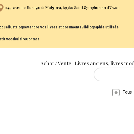
1145, avenue Burago di Molgora, 69360 Saint Symphorien d'Ozon
ccueil
Catalogue
Vendre vos livres et documents
Bibliographie utilisée
etit vocabulaire
Contact
Achat / Vente : Livres anciens, livres mo
Tous