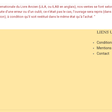
rnationale du Livre Ancien (LILA, ou ILAB en anglais), nos ventes se font sel
ite d'une erreur ou d'un oubli, ce n'était pas le cas, l'ouvrage sera repris (dan
ion), à condition qu'il soit restitué dans le même état qu'à l'achat.
"
LIENS 
Condition
Mentions
Contact