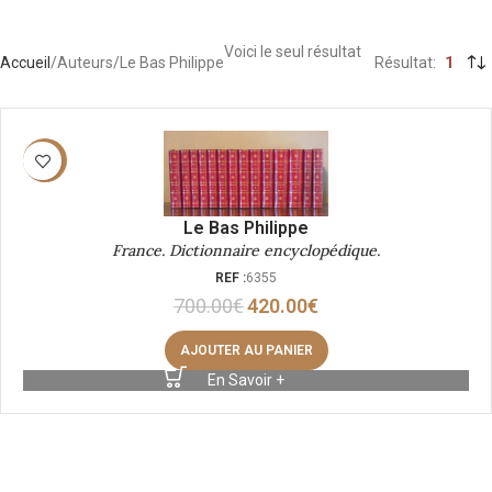
Voici le seul résultat
Accueil
Auteurs
Le Bas Philippe
Résultat
1
-40%
Le Bas Philippe
France. Dictionnaire encyclopédique.
REF :
6355
700.00
€
420.00
€
AJOUTER AU PANIER
En Savoir +