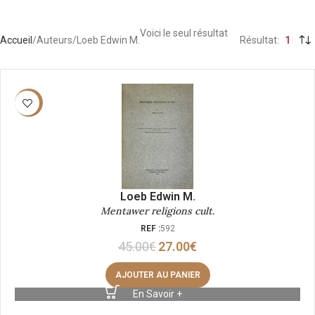
Voici le seul résultat
Accueil
Auteurs
Loeb Edwin M.
Résultat
1
-40%
Loeb Edwin M.
Mentawer religions cult.
REF :
592
45.00
€
27.00
€
AJOUTER AU PANIER
En Savoir +