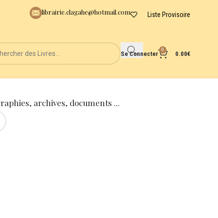
librairie.clagahe@hotmail.com
Liste Provisoire
0
Se Connecter
0.00
€
graphies, archives, documents ...