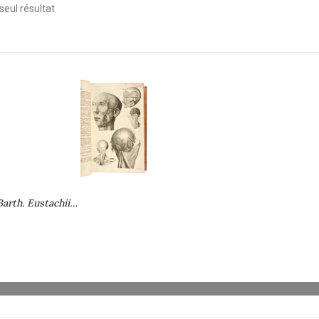
 seul résultat
arth. Eustachii…