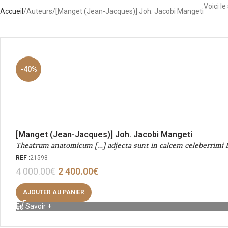
Voici le
Accueil
Auteurs
[Manget (Jean-Jacques)] Joh. Jacobi Mangeti
-40%
[Manget (Jean-Jacques)] Joh. Jacobi Mangeti
Theatrum anatomicum […] adjecta sunt in calcem celeberrimi B
REF :
21598
4 000.00
€
2 400.00
€
AJOUTER AU PANIER
En Savoir +