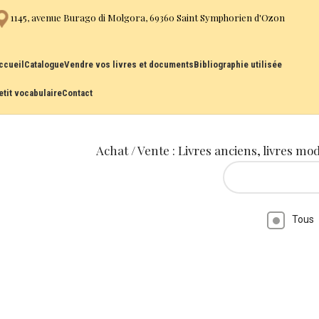
1145, avenue Burago di Molgora, 69360 Saint Symphorien d'Ozon
ccueil
Catalogue
Vendre vos livres et documents
Bibliographie utilisée
etit vocabulaire
Contact
Achat / Vente : Livres anciens, livres mo
Tous