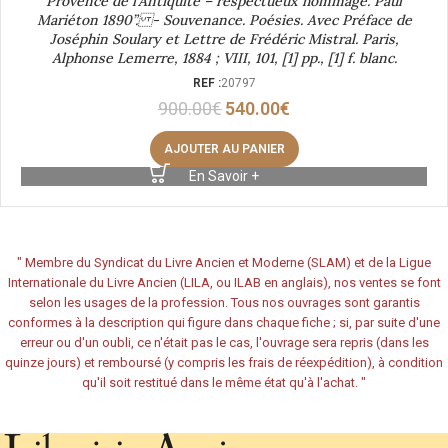
Provence de l’Antiquité – respectueux hommage. Paul
Mariéton 1890”. - Souvenance. Poésies. Avec Préface de
Joséphin Soulary et Lettre de Frédéric Mistral. Paris,
Alphonse Lemerre, 1884 ; VIII, 101, [1] pp., [1] f. blanc.
REF :
20797
900.00
€
540.00
€
AJOUTER AU PANIER
En Savoir +
"
Membre du Syndicat du Livre Ancien et Moderne (SLAM) et de la Ligue
Internationale du Livre Ancien (LILA, ou ILAB en anglais), nos ventes se font
selon les usages de la profession. Tous nos ouvrages sont garantis
conformes à la description qui figure dans chaque fiche ; si, par suite d'une
erreur ou d'un oubli, ce n'était pas le cas, l'ouvrage sera repris (dans les
quinze jours) et remboursé (y compris les frais de réexpédition), à condition
qu'il soit restitué dans le même état qu'à l'achat.
"