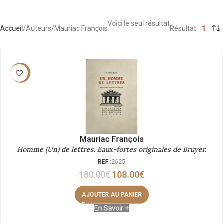
Voici le seul résultat
Accueil
Auteurs
Mauriac François
Résultat
1
-40%
Mauriac François
Homme (Un) de lettres. Eaux-fortes originales de Bruyer.
REF :
2625
180.00
€
108.00
€
AJOUTER AU PANIER
En Savoir +