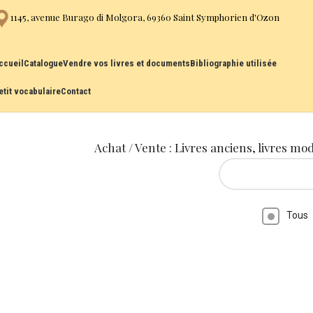
1145, avenue Burago di Molgora, 69360 Saint Symphorien d'Ozon
ccueil
Catalogue
Vendre vos livres et documents
Bibliographie utilisée
etit vocabulaire
Contact
Achat / Vente : Livres anciens, livres mo
Tous