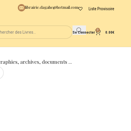
librairie.clagahe@hotmail.com
Liste Provisoire
0
Se Connecter
0.00
€
graphies, archives, documents ...