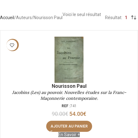
Voici le seul résultat
Accueil
Auteurs
Nourisson Paul
Résultat
1
-40%
Nourisson Paul
Jacobins (Les) au pouvoir. Nouvelles études sur la Franc-
Maçonnerie contemporaine.
REF :
741
90.00
€
54.00
€
AJOUTER AU PANIER
En Savoir +