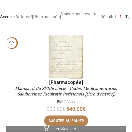
Voici le seul résultat
Accueil
Auteurs
[Pharmacopée]
Résultat
1
-40%
[Pharmacopée]
Manuscrit du XVIIIe siècle : Codex Medicamentarius
Saluberrinae Facultatis Parisiensis [titre d’entrée].
REF :
15538
900.00
€
540.00
€
AJOUTER AU PANIER
En Savoir +