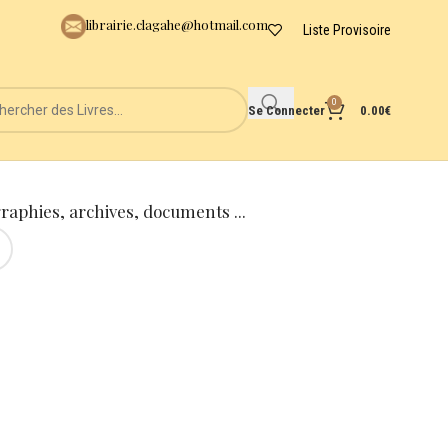
librairie.clagahe@hotmail.com
Liste Provisoire
0
Se Connecter
0.00
€
graphies, archives, documents ...