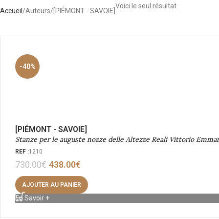
Voici le seul résultat
Accueil
Auteurs
[PIÉMONT - SAVOIE]
-40%
[PIÉMONT - SAVOIE]
Stanze per le auguste nozze delle Altezze Reali Vittorio Emman
REF :
1210
730.00
€
438.00
€
AJOUTER AU PANIER
En Savoir +