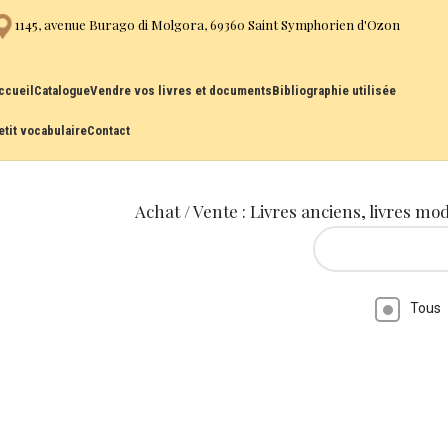
1145, avenue Burago di Molgora, 69360 Saint Symphorien d'Ozon
ccueil
Catalogue
Vendre vos livres et documents
Bibliographie utilisée
etit vocabulaire
Contact
Achat / Vente : Livres anciens, livres mo
Tous