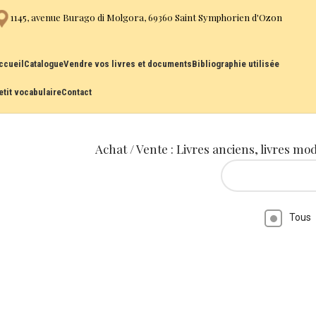
1145, avenue Burago di Molgora, 69360 Saint Symphorien d'Ozon
ccueil
Catalogue
Vendre vos livres et documents
Bibliographie utilisée
etit vocabulaire
Contact
Achat / Vente : Livres anciens, livres mo
Tous