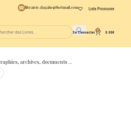
librairie.clagahe@hotmail.com
Liste Provisoire
0
Se Connecter
0.00
€
graphies, archives, documents ...