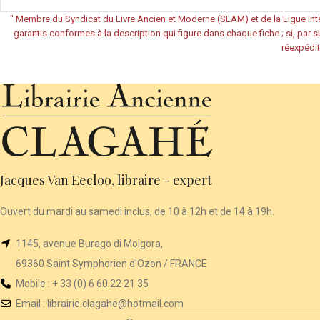
"
Membre du Syndicat du Livre Ancien et Moderne (SLAM) et de la Ligue Inte
garantis conformes à la description qui figure dans chaque fiche ; si, par su
réexpédit
Jacques Van Eecloo, libraire - expert
Ouvert du mardi au samedi inclus, de 10 à 12h et de 14 à 19h.
1145, avenue Burago di Molgora,
69360 Saint Symphorien d'Ozon / FRANCE
Mobile : + 33 (0) 6 60 22 21 35
Email :
librairie
.clagahe@hotmail.com