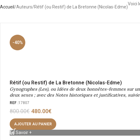
Voici 
Accueil
Auteurs
Rétif (ou Restif) de La Bretonne (Nicolas-Edme)
-40%
Rétif (ou Restif) de La Bretonne (Nicolas-Edme)
Gynographes (Les), ou Idées de deux honnêtes-femmes sur un p
deux sexes ; avec des Notes historiques et justificatives, suiv
REF :
17807
800.00
€
480.00
€
AJOUTER AU PANIER
En Savoir +