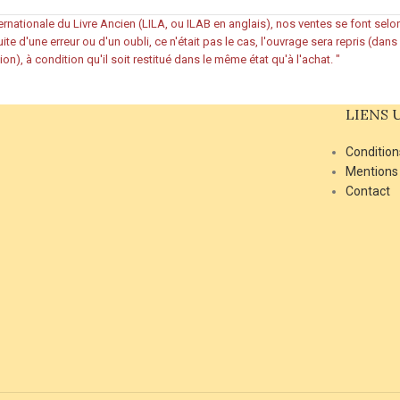
rnationale du Livre Ancien (LILA, ou ILAB en anglais), nos ventes se font sel
ite d'une erreur ou d'un oubli, ce n'était pas le cas, l'ouvrage sera repris (dan
ion), à condition qu'il soit restitué dans le même état qu'à l'achat.
"
LIENS 
Condition
Mentions
Contact