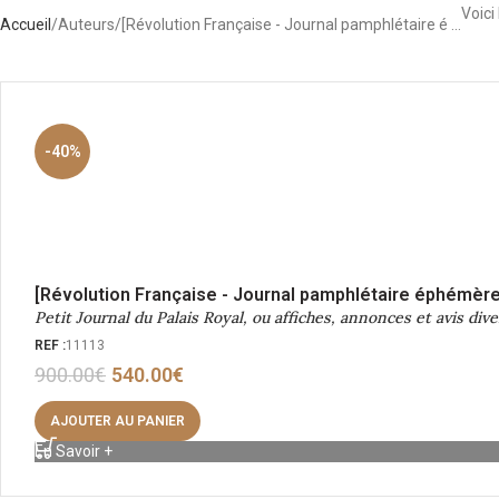
Voici
Accueil
Auteurs
[Révolution Française - Journal pamphlétaire é …
-40%
[Révolution Française - Journal pamphlétaire éphémère
Petit Journal du Palais Royal, ou affiches, annonces et avis dive
REF :
11113
900.00
€
540.00
€
AJOUTER AU PANIER
En Savoir +