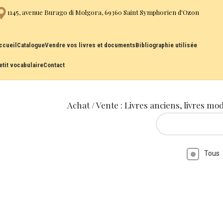
1145, avenue Burago di Molgora, 69360 Saint Symphorien d'Ozon
ccueil
Catalogue
Vendre vos livres et documents
Bibliographie utilisée
etit vocabulaire
Contact
Achat / Vente : Livres anciens, livres mo
Tous