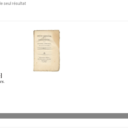
 le seul résultat
]
rs.