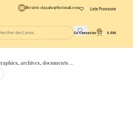
librairie.clagahe@hotmail.com
Liste Provisoire
0
Se Connecter
0.00
€
graphies, archives, documents ...