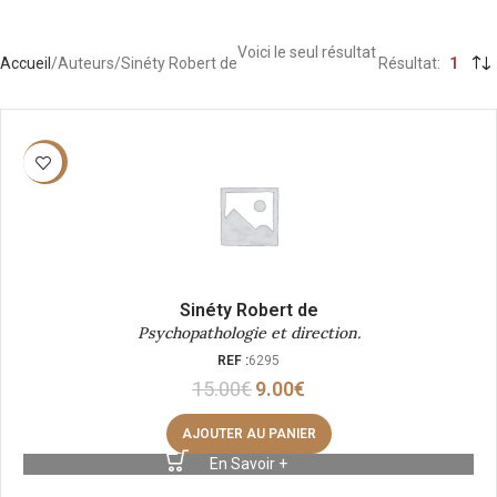
Voici le seul résultat
Accueil
Auteurs
Sinéty Robert de
Résultat
1
-40%
Sinéty Robert de
Psychopathologie et direction.
REF :
6295
15.00
€
9.00
€
AJOUTER AU PANIER
En Savoir +