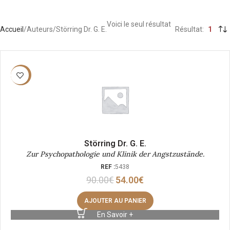
Voici le seul résultat
Accueil
Auteurs
Störring Dr. G. E.
Résultat
1
-40%
Störring Dr. G. E.
Zur Psychopathologie und Klinik der Angstzustände.
REF :
5438
90.00
€
54.00
€
AJOUTER AU PANIER
En Savoir +