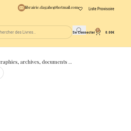
librairie.clagahe@hotmail.com
Liste Provisoire
0
Se Connecter
0.00
€
graphies, archives, documents ...