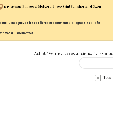
1145, avenue Burago di Molgora, 69360 Saint Symphorien d'Ozon
ccueil
Catalogue
Vendre vos livres et documents
Bibliographie utilisée
etit vocabulaire
Contact
Achat / Vente : Livres anciens, livres mo
Tous