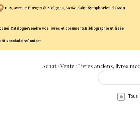
1145, avenue Burago di Molgora, 69360 Saint Symphorien d'Ozon
ccueil
Catalogue
Vendre vos livres et documents
Bibliographie utilisée
etit vocabulaire
Contact
Achat / Vente : Livres anciens, livres mo
Tous