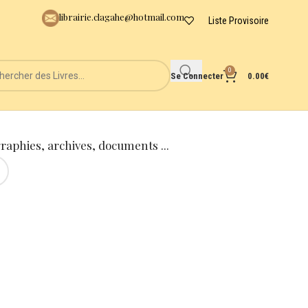
librairie.clagahe@hotmail.com
Liste Provisoire
0
Se Connecter
0.00
€
graphies, archives, documents ...