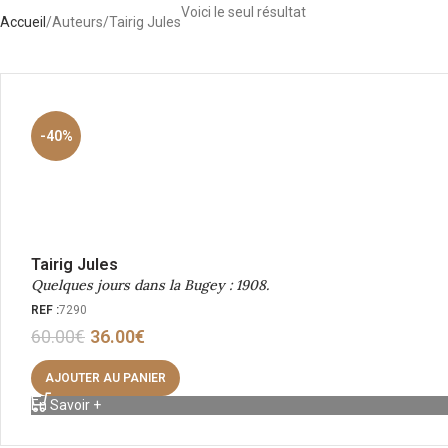
Voici le seul résultat
Accueil
Auteurs
Tairig Jules
-40%
Tairig Jules
Quelques jours dans la Bugey : 1908.
REF :
7290
60.00
€
36.00
€
AJOUTER AU PANIER
En Savoir +