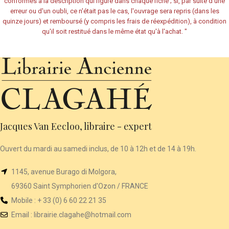
conformes à la description qui figure dans chaque fiche ; si, par suite d'une
erreur ou d'un oubli, ce n'était pas le cas, l'ouvrage sera repris (dans les
quinze jours) et remboursé (y compris les frais de réexpédition), à condition
qu'il soit restitué dans le même état qu'à l'achat.
"
Jacques Van Eecloo, libraire - expert
Ouvert du mardi au samedi inclus, de 10 à 12h et de 14 à 19h.
1145, avenue Burago di Molgora,
69360 Saint Symphorien d'Ozon / FRANCE
Mobile : + 33 (0) 6 60 22 21 35
Email :
librairie
.clagahe@hotmail.com