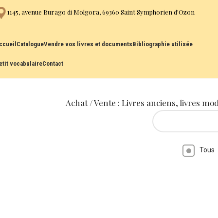
1145, avenue Burago di Molgora, 69360 Saint Symphorien d'Ozon
ccueil
Catalogue
Vendre vos livres et documents
Bibliographie utilisée
etit vocabulaire
Contact
Achat / Vente : Livres anciens, livres mo
Tous