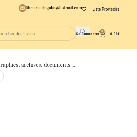
librairie.clagahe@hotmail.com
Liste Provisoire
0
Se Connecter
0.00
€
graphies, archives, documents ...