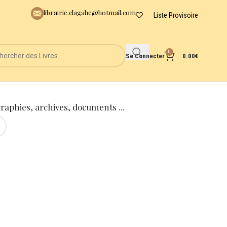
librairie.clagahe@hotmail.com
Liste Provisoire
0
Se Connecter
0.00
€
graphies, archives, documents ...