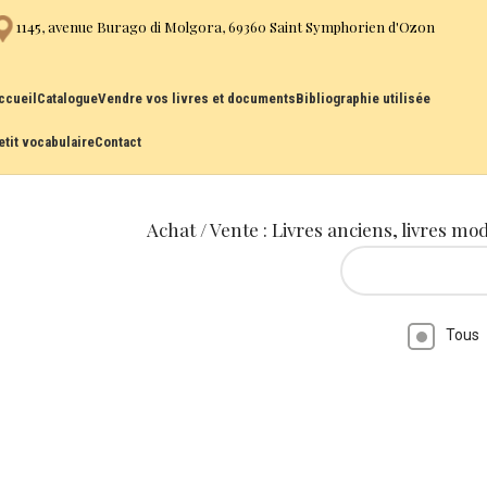
1145, avenue Burago di Molgora, 69360 Saint Symphorien d'Ozon
ccueil
Catalogue
Vendre vos livres et documents
Bibliographie utilisée
etit vocabulaire
Contact
Achat / Vente : Livres anciens, livres mo
Tous