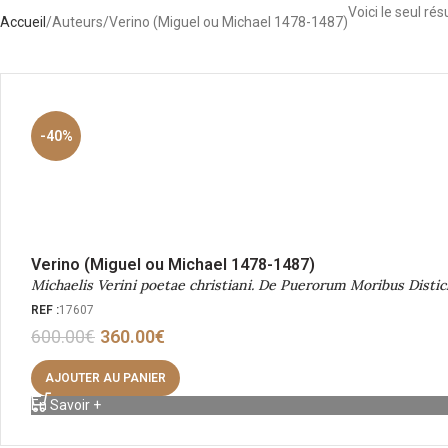
Voici le seul rés
Accueil
Auteurs
Verino (Miguel ou Michael 1478-1487)
-40%
Verino (Miguel ou Michael 1478-1487)
Michaelis Verini poetae christiani. De Puerorum Moribus Distic
REF :
17607
600.00
€
360.00
€
AJOUTER AU PANIER
En Savoir +