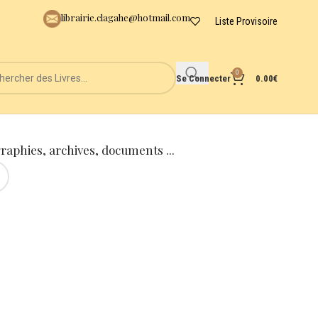
librairie.clagahe@hotmail.com
Liste Provisoire
0
Se Connecter
0.00
€
graphies, archives, documents ...