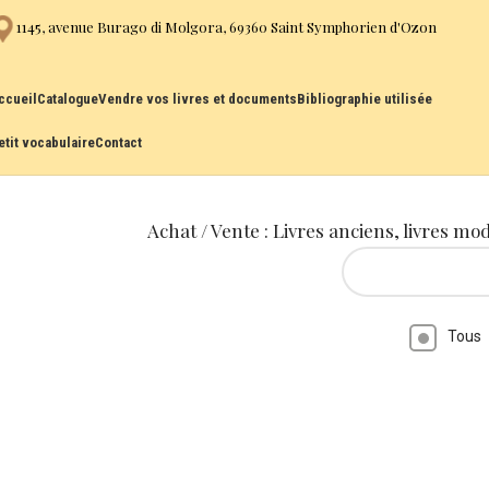
1145, avenue Burago di Molgora, 69360 Saint Symphorien d'Ozon
ccueil
Catalogue
Vendre vos livres et documents
Bibliographie utilisée
etit vocabulaire
Contact
Achat / Vente : Livres anciens, livres mo
Tous