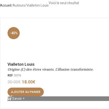
Voici le seul résultat
Accueil
Auteurs
Vialleton Louis
-40%
Vialleton Louis
Origine (L’) des êtres vivants. L’illusion transformiste.
REF :
5376
30.00
€
18.00
€
AJOUTER AU PANIER
En Savoir +