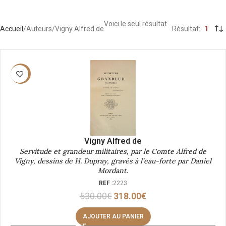
Voici le seul résultat
Accueil
Auteurs
Vigny Alfred de
Résultat
1
-40%
Vigny Alfred de
Servitude et grandeur militaires, par le Comte Alfred de
Vigny, dessins de H. Dupray, gravés à l’eau-forte par Daniel
Mordant.
REF :
2223
530.00
€
318.00
€
AJOUTER AU PANIER