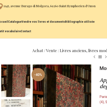
1145, avenue Burago di Molgora, 69360 Saint Symphorien d'Ozon
ccueil
Catalogue
Vendre vos livres et documents
Bibliographie utilisée
etit vocabulaire
Contact
Achat / Vente : Livres anciens, livres mo
Mon
-40%
Ap
deg
Paris
(4), 