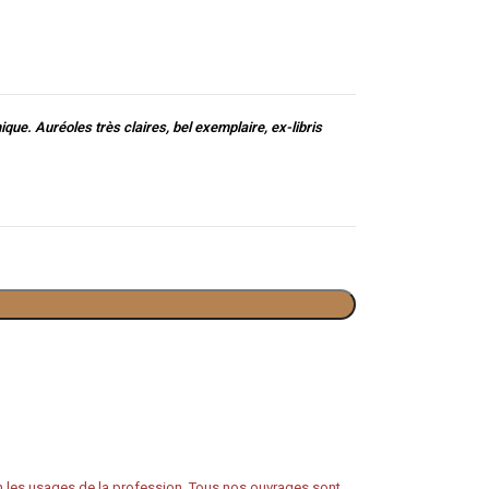
nique. Auréoles très claires, bel exemplaire, ex-libris
on les usages de la profession. Tous nos ouvrages sont