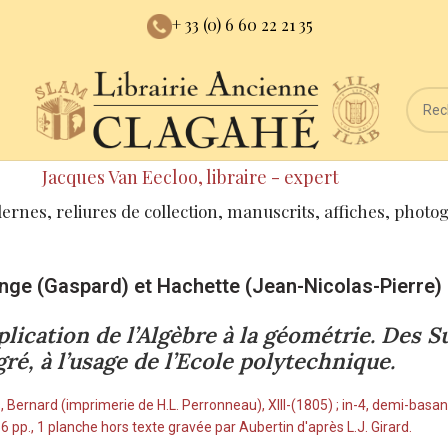
+ 33 (0) 6 60 22 21 35
Jacques Van Eecloo, libraire - expert
dernes, reliures de collection, manuscrits, affiches, photo
ge (Gaspard) et Hachette (Jean-Nicolas-Pierre)
plication de l’Algèbre à la géométrie. Des 
ré, à l’usage de l’Ecole polytechnique.
, Bernard (imprimerie de H.L. Perronneau), XIII-(1805) ; in-4, demi-basane
56 pp., 1 planche hors texte gravée par Aubertin d'après L.J. Girard.