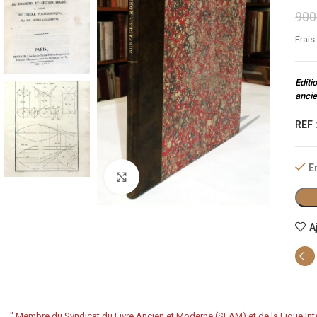
900
Frais
Editi
ancie
REF 
E
Cliquez pour agrandir
A
"
Membre du Syndicat du Livre Ancien et Moderne (SLAM) et de la Ligue Inte