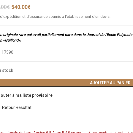
.00
€
540.00
€
 d'expédition et d'assurance soumis à l'établissement d'un devis.
on originale rare qui avait partiellement paru dans le Journal de l'Ecole Polytech
n «Guillond».
:
17590
n stock
AJOUTER AU PANIER
jouter à ma liste provisoire
Retour Résultat
rnationale du Livre Ancien (LILA, ou ILAB en anglais), nos ventes se font sel