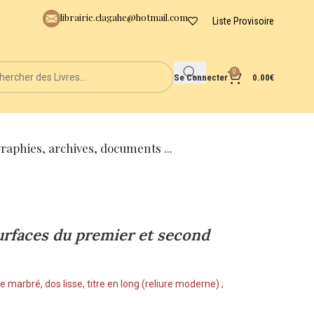
librairie.clagahe@hotmail.com
Liste Provisoire
0
Se Connecter
0.00
€
graphies, archives, documents ...
Surfaces du premier et second
 marbré, dos lisse, titre en long (reliure moderne) ;