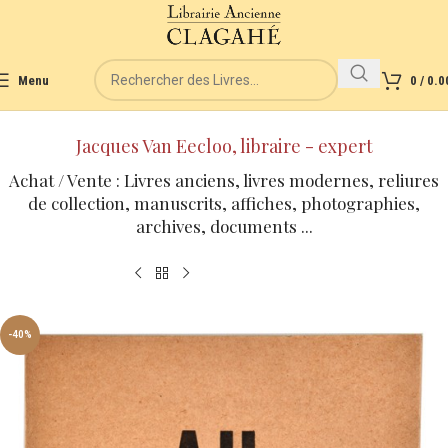
Menu
0
/
0.0
Jacques Van Eecloo, libraire - expert
Achat / Vente : Livres anciens, livres modernes, reliures
de collection, manuscrits, affiches, photographies,
archives, documents ...
-40%