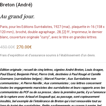
Breton (André)
Au grand jour.
Paris, pour les Editions Surréalistes, 1927 (mai) ; plaquette in-16 (158 x
120 mm) ; broché, double agraphage ; 28, [2] ff., Imprimeur, le dernier
blanc, couverture originale “curry”, avec le titre en grandes lettres.
450.00
€
270.00
€
Frais d'expédition et d'assurance soumis à l'établissement d'un devis.
Edition originale ; recueil de cinq lettres, signées André Breton, Louis Aragon,
Paul Eluard, Benjamin Péret, Pierre Unik, destinées à Paul Rougé et Camille
Goemans (surréalistes belges) ; Marcel Fourrier ; Aux Surréalistes non
communistes ; A Pierre Naville ; Aux communistes ; ces lettres concernent
toutes les engagements marxistes des surréalistes et leurs rapports avec les
communistes du PCF ou de sa presse ; dans la première partie, il y a l’annonce
de la rupture avec Artaud et Soupault qui, au passage, sont copieusement
insultés, bel exemple de l’intolérance de Breton qui s’est renouvelée tout au
long du trajet des surréalistes. Petits soulignements au crayon à papier, bel