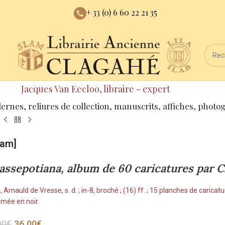
+ 33 (0) 6 60 22 21 35
Jacques Van Eecloo, libraire - expert
dernes, reliures de collection, manuscrits, affiches, photo
ham]
assepotiana, album de 60 caricatures par 
, Arnauld de Vresse, s. d. ; in-8, broché ; (16) ff. ; 15 planches de cari
imée en noir.
00
€
36.00
€