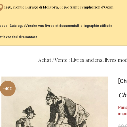
1145, avenue Burago di Molgora, 69360 Saint Symphorien d'Ozon
ccueil
Catalogue
Vendre vos livres et documents
Bibliographie utilisée
etit vocabulaire
Contact
Achat / Vente : Livres anciens, livres mo
[C
-40%
Ch
Paris
impr
60.