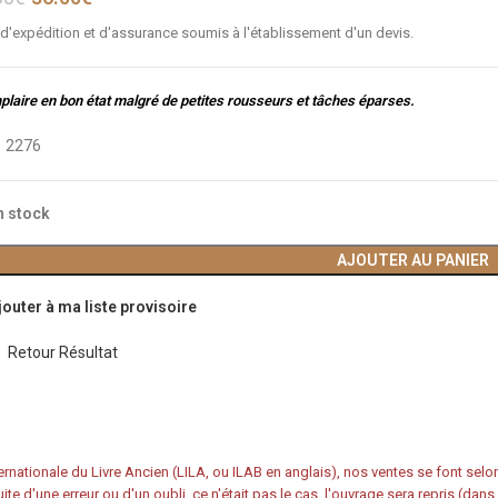
 d'expédition et d'assurance soumis à l'établissement d'un devis.
laire en bon état malgré de petites rousseurs et tâches éparses.
:
2276
n stock
AJOUTER AU PANIER
jouter à ma liste provisoire
Retour Résultat
rnationale du Livre Ancien (LILA, ou ILAB en anglais), nos ventes se font sel
ite d'une erreur ou d'un oubli, ce n'était pas le cas, l'ouvrage sera repris (dan