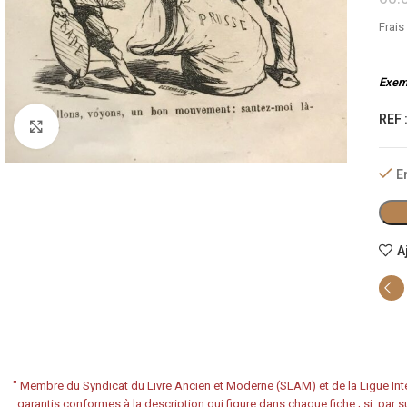
Frais
Exemp
REF 
Cliquez pour agrandir
E
A
"
Membre du Syndicat du Livre Ancien et Moderne (SLAM) et de la Ligue Inte
garantis conformes à la description qui figure dans chaque fiche ; si, par su