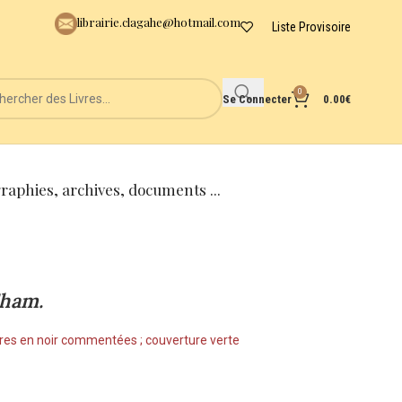
librairie.clagahe@hotmail.com
Liste Provisoire
0
Se Connecter
0.00
€
graphies, archives, documents ...
Cham.
catures en noir commentées ; couverture verte