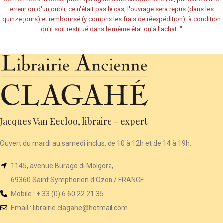
erreur ou d'un oubli, ce n'était pas le cas, l'ouvrage sera repris (dans les
quinze jours) et remboursé (y compris les frais de réexpédition), à condition
qu'il soit restitué dans le même état qu'à l'achat.
"
Jacques Van Eecloo, libraire - expert
Ouvert du mardi au samedi inclus, de 10 à 12h et de 14 à 19h.
1145, avenue Burago di Molgora,
69360 Saint Symphorien d'Ozon / FRANCE
Mobile : + 33 (0) 6 60 22 21 35
Email :
librairie
.clagahe@hotmail.com