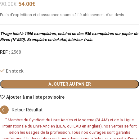
90.00
€
54.00
€
Frais d'expédition et d'assurance soumis à l'établissement d'un devis.
Tirage total à 1096 exemplaires, celui-ci un des 936 exemplaires sur papier de
Rives (N°550). Exemplaire en bel état, intérieur frais.
REF :
2568
En stock
AJOUTER AU PANIER
Ajouter à ma liste provisoire
Retour Résultat
"
Membre du Syndicat du Livre Ancien et Moderne (SLAM) et de la Ligue
Internationale du Livre Ancien (LILA, ou ILAB en anglais), nos ventes se font
selon les usages de la profession. Tous nos ouvrages sont garantis
conformes à la description qui figure dans chaque fiche ; si, par suite d'une