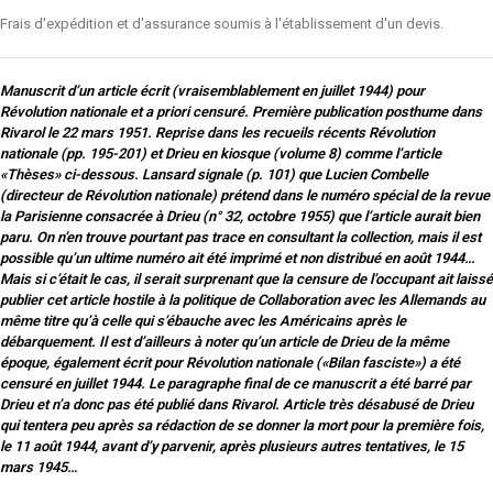
Frais d'expédition et d'assurance soumis à l'établissement d'un devis.
Manuscrit d’un article écrit (vraisemblablement en juillet 1944) pour
Révolution nationale et a priori censuré. Première publication posthume dans
Rivarol le 22 mars 1951. Reprise dans les recueils récents Révolution
nationale (pp. 195-201) et Drieu en kiosque (volume 8) comme l’article
«Thèses» ci-dessous. Lansard signale (p. 101) que Lucien Combelle
(directeur de Révolution nationale) prétend dans le numéro spécial de la revue
la Parisienne consacrée à Drieu (n° 32, octobre 1955) que l’article aurait bien
paru. On n’en trouve pourtant pas trace en consultant la collection, mais il est
possible qu’un ultime numéro ait été imprimé et non distribué en août 1944…
Mais si c’était le cas, il serait surprenant que la censure de l’occupant ait laissé
publier cet article hostile à la politique de Collaboration avec les Allemands au
même titre qu’à celle qui s’ébauche avec les Américains après le
débarquement. Il est d’ailleurs à noter qu’un article de Drieu de la même
époque, également écrit pour Révolution nationale («Bilan fasciste») a été
censuré en juillet 1944. Le paragraphe final de ce manuscrit a été barré par
Drieu et n’a donc pas été publié dans Rivarol. Article très désabusé de Drieu
qui tentera peu après sa rédaction de se donner la mort pour la première fois,
le 11 août 1944, avant d’y parvenir, après plusieurs autres tentatives, le 15
mars 1945…