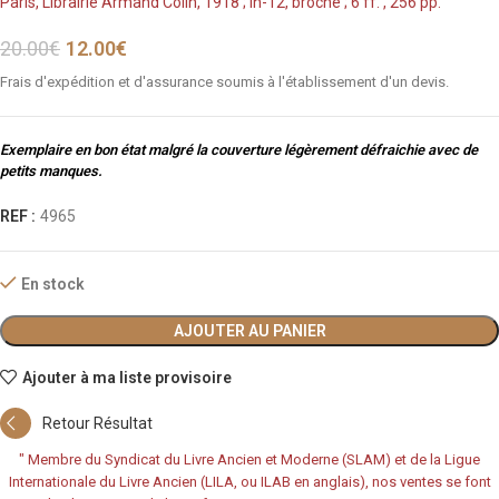
Paris, Librairie Armand Colin, 1918 ; in-12, broché ; 6 ff. , 256 pp.
20.00
€
12.00
€
Frais d'expédition et d'assurance soumis à l'établissement d'un devis.
Exemplaire en bon état malgré la couverture légèrement défraichie avec de
petits manques.
REF :
4965
En stock
AJOUTER AU PANIER
Ajouter à ma liste provisoire
Retour Résultat
"
Membre du Syndicat du Livre Ancien et Moderne (SLAM) et de la Ligue
Internationale du Livre Ancien (LILA, ou ILAB en anglais), nos ventes se font